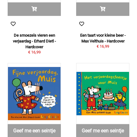
De smoezels vieren een
Een taart voor kleine beer -
verjaardag - Erhard Dietl -
Max Velthuis - Hardcover
€ 16,99
Hardcover
€ 16,99
Geef me een seintje
Geef me een seintje