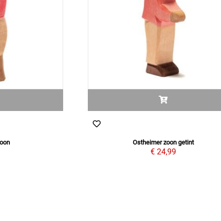
zoon
Ostheimer zoon getint
9
€ 24,99