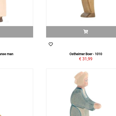
aanse man
Ostheimer Boer - 1010
9
€ 31,99