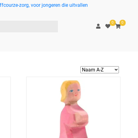
courze-zorg, voor jongeren die uitvallen
0
0