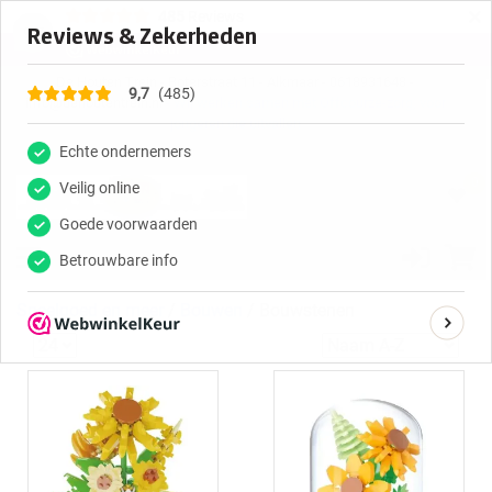
×
485
Reviews
9,7
De Houten Trein - Boterstraat 11 - Alkmaar - 0618931648 -
info@dehoutentrein.nl
- Wij werken samen met Offcourze-zorg, voor
jongeren die uitvallen
0
Speelgoed en meer
/
Bouwen
/
Bouwstenen