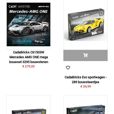
CadaBricks C61503W
Mercedes AMG ONE mega
bouwset 3295 bouwstenen
€ 279,00
CadaBricks Evo sportwagen -
289 bouwsteentjes
€ 34,99