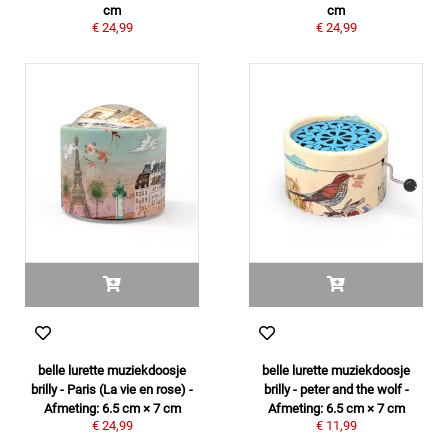
cm
cm
€ 24,99
€ 24,99
belle lurette muziekdoosje
belle lurette muziekdoosje
brilly - Paris (La vie en rose) -
brilly - peter and the wolf -
Afmeting: 6.5 cm × 7 cm
Afmeting: 6.5 cm × 7 cm
€ 24,99
€ 11,99