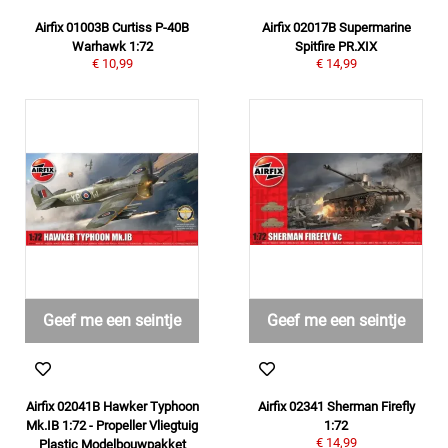
Airfix 01003B Curtiss P-40B
Airfix 02017B Supermarine
Warhawk 1:72
Spitfire PR.XIX
€ 10,99
€ 14,99
Geef me een seintje
Geef me een seintje
Airfix 02041B Hawker Typhoon
Airfix 02341 Sherman Firefly
Mk.IB 1:72 - Propeller Vliegtuig
1:72
€ 14,99
Plastic Modelbouwpakket