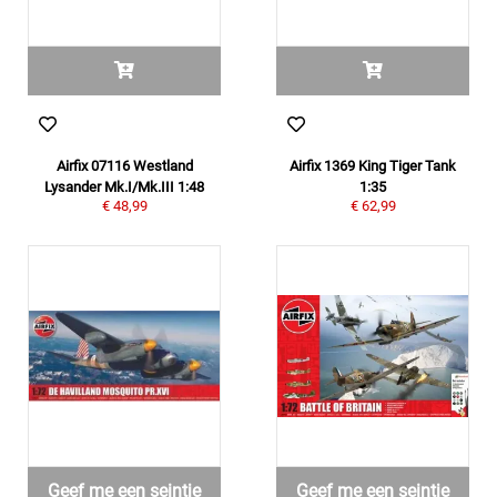
Airfix 07116 Westland
Airfix 1369 King Tiger Tank
Lysander Mk.I/Mk.III 1:48
1:35
€ 48,99
€ 62,99
Geef me een seintje
Geef me een seintje