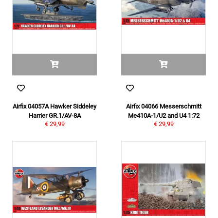
Airfix 04057A Hawker Siddeley
Airfix 04066 Messerschmitt
Harrier GR.1/AV-8A
Me410A-1/U2 and U4 1:72
€ 29,99
€ 29,99