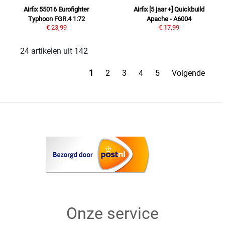
Airfix 55016 Eurofighter
Airfix [5 jaar +] Quickbuild
Typhoon FGR.4 1:72
Apache - A6004
€ 23,99
€ 17,99
24 artikelen uit 142
1
2
3
4
5
Volgende
Onze service