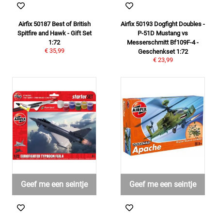
Airfix 50187 Best of British
Airfix 50193 Dogfight Doubles -
Spitfire and Hawk - Gift Set
P-51D Mustang vs
1:72
Messerschmitt Bf109F-4 -
€ 35,99
Geschenkset 1:72
€ 23,99
Geef me een seintje
Geef me een seintje