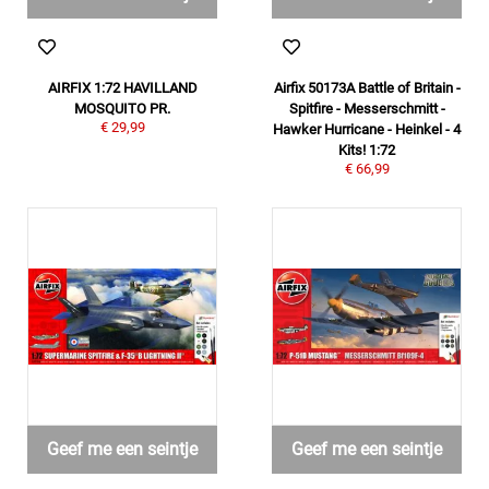
AIRFIX 1:72 HAVILLAND
Airfix 50173A Battle of Britain -
MOSQUITO PR.
Spitfire - Messerschmitt -
€ 29,99
Hawker Hurricane - Heinkel - 4
Kits! 1:72
€ 66,99
Geef me een seintje
Geef me een seintje