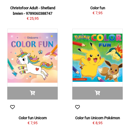
Christofoor Adult - Shetland
Color fun
€ 7,95
breien - 9789060388747
€ 25,95
Color fun Unicorn
Color fun Unicorn Pokémon
€ 7,95
€ 8,95