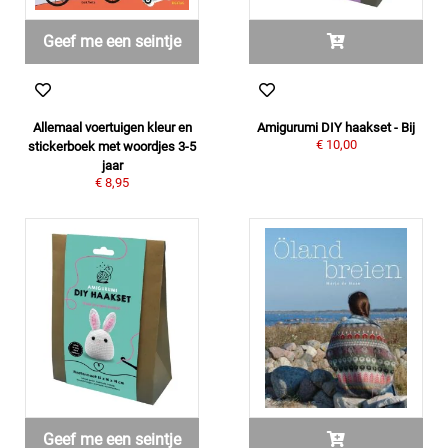
Geef me een seintje
Allemaal voertuigen kleur en
Amigurumi DIY haakset - Bij
€ 10,00
stickerboek met woordjes 3-5
jaar
€ 8,95
Geef me een seintje