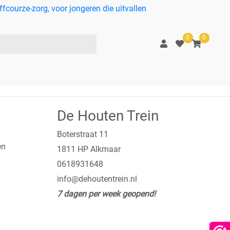
courze-zorg, voor jongeren die uitvallen
0
0
De Houten Trein
Boterstraat 11
en
1811 HP Alkmaar
0618931648
info@dehoutentrein.nl
7 dagen per week geopend!