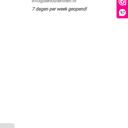
info@dehoutentrein.nl
7 dagen per week geopend!
9,7