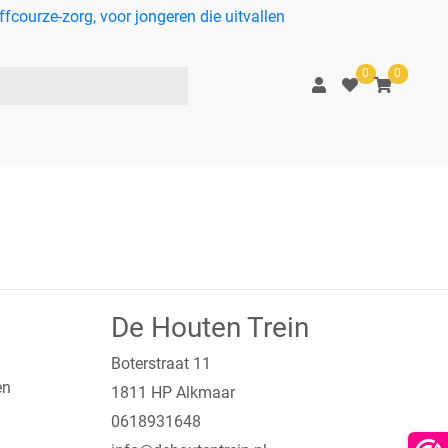
courze-zorg, voor jongeren die uitvallen
0
0
De Houten Trein
Boterstraat 11
en
1811 HP Alkmaar
0618931648