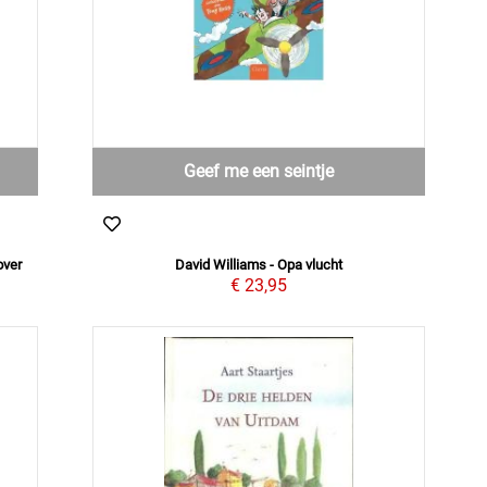
Geef me een seintje
over
David Williams - Opa vlucht
€ 23,95