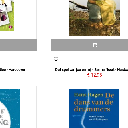
Slee - Hardcover
Dat spel van jou en mij - Selma Noort - Hardc
5
€ 12,95