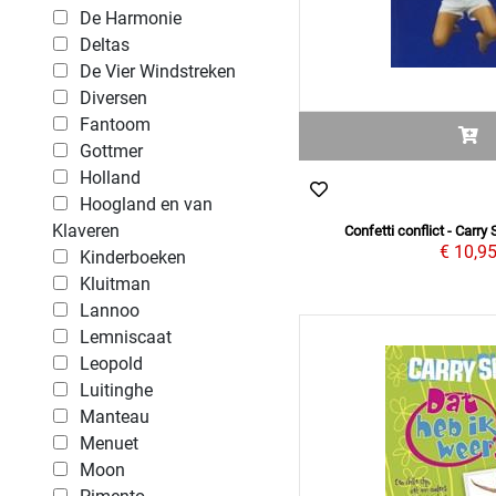
De Harmonie
Deltas
De Vier Windstreken
Diversen
Fantoom
Gottmer
Holland
Hoogland en van
Klaveren
Confetti conflict - Carry
€ 10,9
Kinderboeken
Kluitman
Lannoo
Lemniscaat
Leopold
Luitinghe
Manteau
Menuet
Moon