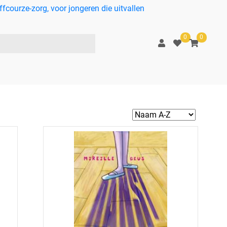
courze-zorg, voor jongeren die uitvallen
0
0