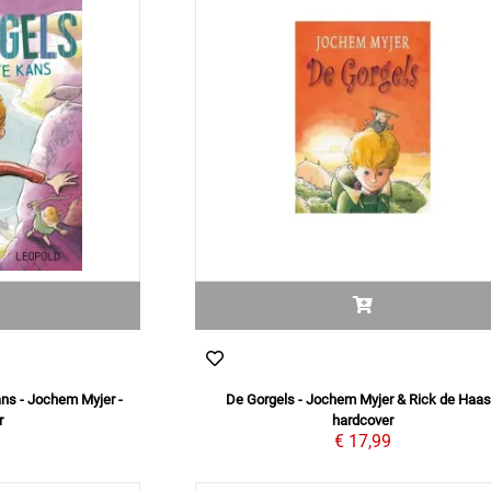
ans - Jochem Myjer -
De Gorgels - Jochem Myjer & Rick de Haas
r
hardcover
9
€ 17,99