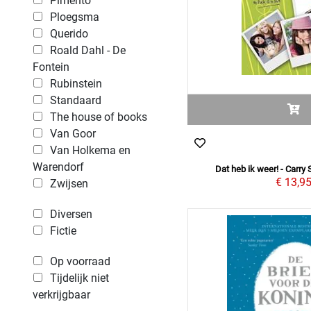
Pimento
Ploegsma
Querido
Roald Dahl - De
Fontein
Rubinstein
Standaard
The house of books
Van Goor
Van Holkema en
Warendorf
Dat heb ik weer! - Carry 
€ 13,9
Zwijsen
Diversen
Fictie
Op voorraad
Tijdelijk niet
verkrijgbaar