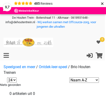
×
485
Reviews
9,7
De Houten Trein - Boterstraat 11 - Alkmaar - 0618931648 -
info@dehoutentrein.nl
- Wij werken samen met Offcourze-zorg, voor
jongeren die uitvallen
0
Speelgoed en meer
/
Ontdek-leer-speel
/
Brio Houten
Treinen
Niets gevonden
0 artikelen uit 0