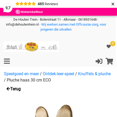
×
485
Reviews
9,7
De Houten Trein - Boterstraat 11 - Alkmaar - 0618931648 -
info@dehoutentrein.nl
- Wij werken samen met Offcourze-zorg, voor
jongeren die uitvallen
0
Speelgoed en meer
/
Ontdek-leer-speel
/
Knuffels & pluche
/
Pluche haas 30 cm ECO
Terug