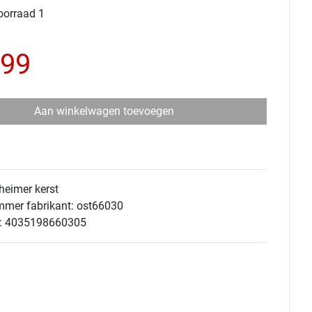
oorraad 1
,99
Aan winkelwagen toevoegen
heimer kerst
mmer fabrikant: ost66030
: 4035198660305