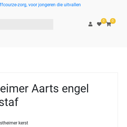
courze-zorg, voor jongeren die uitvallen
0
0
eimer Aarts engel
staf
stheimer kerst