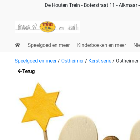
De Houten Trein - Boterstraat 11 - Alkmaar
Speelgoed en meer
Kinderboeken en meer
Ni
Speelgoed en meer
/
Ostheimer
/
Kerst serie
/
Ostheimer 
Terug