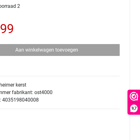
oorraad 2
,99
Aan winkelwagen toevoegen
heimer kerst
mmer fabrikant: ost4000
: 4035198040008
9,7