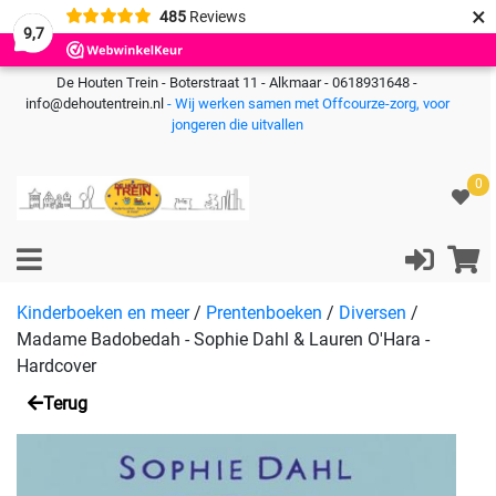
×
485
Reviews
9,7
De Houten Trein - Boterstraat 11 - Alkmaar - 0618931648 -
info@dehoutentrein.nl
- Wij werken samen met Offcourze-zorg, voor
jongeren die uitvallen
0
Kinderboeken en meer
/
Prentenboeken
/
Diversen
/
Madame Badobedah - Sophie Dahl & Lauren O'Hara -
Hardcover
Terug