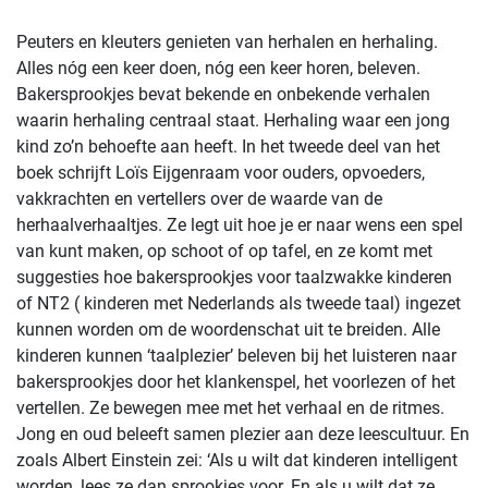
Peuters en kleuters genieten van herhalen en herhaling.
Alles nóg een keer doen, nóg een keer horen, beleven.
Bakersprookjes bevat bekende en onbekende verhalen
waarin herhaling centraal staat. Herhaling waar een jong
kind zo’n behoefte aan heeft. In het tweede deel van het
boek schrijft Loïs Eijgenraam voor ouders, opvoeders,
vakkrachten en vertellers over de waarde van de
herhaalverhaaltjes. Ze legt uit hoe je er naar wens een spel
van kunt maken, op schoot of op tafel, en ze komt met
suggesties hoe bakersprookjes voor taalzwakke kinderen
of NT2 ( kinderen met Nederlands als tweede taal) ingezet
kunnen worden om de woordenschat uit te breiden. Alle
kinderen kunnen ‘taalplezier’ beleven bij het luisteren naar
bakersprookjes door het klankenspel, het voorlezen of het
vertellen. Ze bewegen mee met het verhaal en de ritmes.
Jong en oud beleeft samen plezier aan deze leescultuur. En
zoals Albert Einstein zei: ‘Als u wilt dat kinderen intelligent
worden, lees ze dan sprookjes voor. En als u wilt dat ze