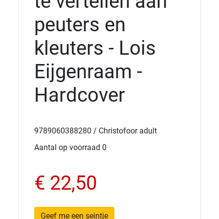
te vertellen aan
peuters en
kleuters - Lois
Eijgenraam -
Hardcover
9789060388280 / Christofoor adult
Aantal op voorraad 0
€ 22,50
Geef me een seintje