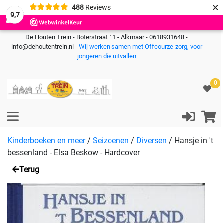
×
488
Reviews
9,7
De Houten Trein - Boterstraat 11 - Alkmaar - 0618931648 -
info@dehoutentrein.nl
- Wij werken samen met Offcourze-zorg, voor
jongeren die uitvallen
0
Kinderboeken en meer
/
Seizoenen
/
Diversen
/
Hansje in 't
bessenland - Elsa Beskow - Hardcover
Terug