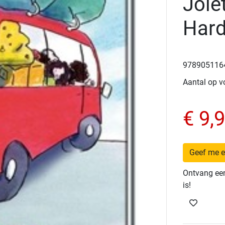
Jole
Hard
9789051164
Aantal op v
€ 9,
Geef me e
Ontvang een
is!