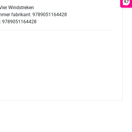
9,7
Vier Windstreken
ummer fabrikant: 9789051164428
: 9789051164428