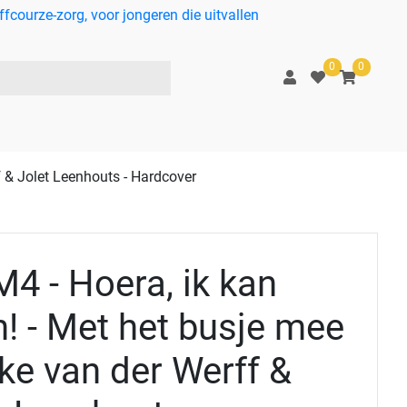
courze-zorg, voor jongeren die uitvallen
0
0
f & Jolet Leenhouts - Hardcover
M4 - Hoera, ik kan
n! - Met het busje mee
eke van der Werff &