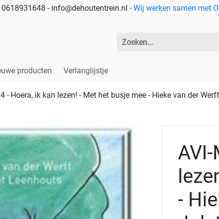
 - 0618931648 - info@dehoutentrein.nl
- Wij werken samen met Off
euwe producten
Verlanglijstje
 - Hoera, ik kan lezen! - Met het busje mee - Hieke van der Werf
AVI-
leze
- Hi