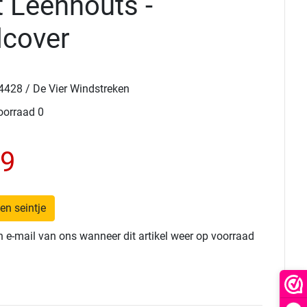
t Leenhouts -
cover
428 / De Vier Windstreken
oorraad 0
99
en seintje
 e-mail van ons wanneer dit artikel weer op voorraad